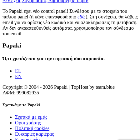
Δεν έχεις λογαριασμό; Δημιούργησε τώρα!
Το Papaki έχει νέο control panel! Συνδέσου με τα στοιχεία του
παλιού panel (ή κάνε επαναφορά από
εδώ
). Στη συνέχεια, θα λάβεις
email για να ορίσεις νέο κωδικό και να ολοκληρώσεις τη μετάβαση.
Αν δεν ανακατευθυνθείς αυτόματα, χρησιμοποίησε τον σύνδεσμο
του email.
Papaki
Ό,τι χρειάζεσαι για την ψηφιακή σου παρουσία.
EL
EN
Copyright © 2004 - 2026 Papaki | TopHost by team.blue
ΑΦΜ: 999082935
Σχετικά με το Papaki
Σχετικά με εμάς
Όροι χρήσης
Πολιτική cookies
Ευκαιρίες καριέρας
Επικοινωνία