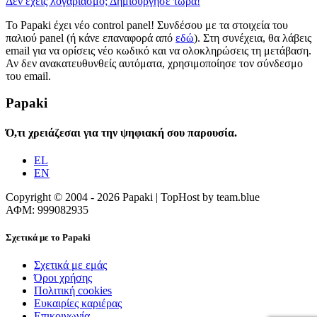
Δεν έχεις λογαριασμό; Δημιούργησε τώρα!
Το Papaki έχει νέο control panel! Συνδέσου με τα στοιχεία του
παλιού panel (ή κάνε επαναφορά από
εδώ
). Στη συνέχεια, θα λάβεις
email για να ορίσεις νέο κωδικό και να ολοκληρώσεις τη μετάβαση.
Αν δεν ανακατευθυνθείς αυτόματα, χρησιμοποίησε τον σύνδεσμο
του email.
Papaki
Ό,τι χρειάζεσαι για την ψηφιακή σου παρουσία.
EL
EN
Copyright © 2004 - 2026 Papaki | TopHost by team.blue
ΑΦΜ: 999082935
Σχετικά με το Papaki
Σχετικά με εμάς
Όροι χρήσης
Πολιτική cookies
Ευκαιρίες καριέρας
Επικοινωνία